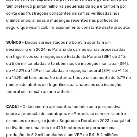
têm preferido plantar milho na sequência da soja e também por
conta das frustrações constantes de safras verificadas nos
últimos anos, aliadas a mudanças recentes nas políticas de
seguro que visam coibir o acionamento constante deste produto.
SUÍNOS
– Dados apresentados no boletim apontam um
decréscimo em 2024 no Paraná de carnes suínas processadas
em frigoríficos com inspeção do Estado do Paraná (SIP) de 3,1%
ou 5,06 mil toneladas e também nas de inspeção municipal (SIM),
de -12,2% ou 1,39 mil toneladas e inspeção federal (SIF), de -1,4%
ou 13,98 mil toneladas. No entanto, houve um aumento de 3,7% no
número de abates em frigoríficos paranaenses sob inspeção
federal em relação ao ano anterior.
CAQUI
– O documento apresentou também uma perspectiva
sobre a produção de caqui, que, no Paraná, se concentra entre
os meses de março e junho. Segundo o Deral, em 2023 o caqui foi
cultivado em uma área de 470 hectares que geraram uma
produção de 6,2 mil toneladas e um VBP de R$ 18,2 milhões.