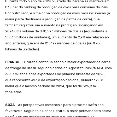
Durante todo o ano de 2024 o Estado do Paraná se manteve em
8º lugar do ranking de produção de ovos para consumo do País.
Por outro lado, é o maior na produção de ovos para incubação (a
maior parte destinada à produção de pintos de corte), que
também registrou um aumento na produção, alcançando em
2024 uma volume de 838,593 milhões de dúzias (equivalente a
10,063 bilhões de unidades), um aumento de 2,9% em relação ao
ano anterior, que era de 815,197 milhões de dúzias (ou 9,78
bilhões de unidades).
FRANGO
– O Paraná continua sendo o maior exportador de carne
de frango do Brasil, segundo dados do Agrostat Brasil/MAPA, com
366,7 mil toneladas exportadas no primeiro bimestre de 2025,
que representa 41,3% da exportação nacional, número 12,5%
maior que o mesmo período de 2024, que foi de 325,8 mil
toneladas.
SOJA
– As perspectivas comerciais para a próxima safra são
favoráveis. Segundo o Banco Central, o dólar permanecerá acima
de R$ 5,90 em dezembro de 2025 e o Departamento de