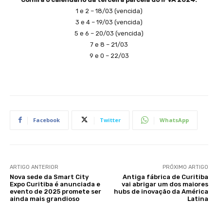
1 e 2 – 18/03 (vencida)
3 e 4 – 19/03 (vencida)
5 e 6 – 20/03 (vencida)
7 e 8 – 21/03
9 e 0 – 22/03
Facebook
Twitter
WhatsApp
ARTIGO ANTERIOR
PRÓXIMO ARTIGO
Nova sede da Smart City
Antiga fábrica de Curitiba
Expo Curitiba é anunciada e
vai abrigar um dos maiores
evento de 2025 promete ser
hubs de inovação da América
ainda mais grandioso
Latina