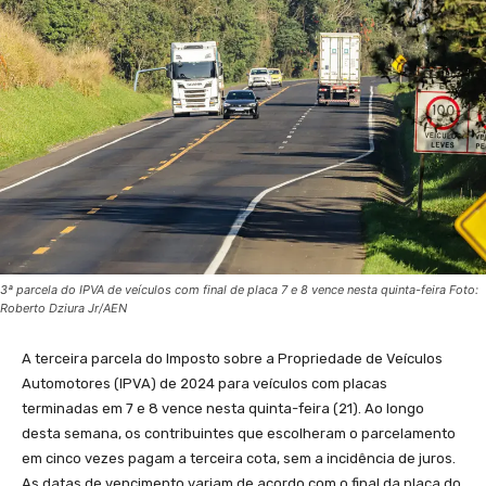
3ª parcela do IPVA de veículos com final de placa 7 e 8 vence nesta quinta-feira Foto:
Roberto Dziura Jr/AEN
A terceira parcela do Imposto sobre a Propriedade de Veículos
Automotores (IPVA) de 2024 para veículos com placas
terminadas em 7 e 8 vence nesta quinta-feira (21). Ao longo
desta semana, os contribuintes que escolheram o parcelamento
em cinco vezes pagam a terceira cota, sem a incidência de juros.
As datas de vencimento variam de acordo com o final da placa do