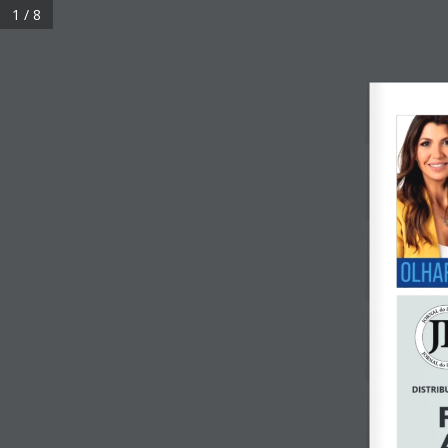
1 / 8
C
17.6
Curitiba
sábado, 8 agosto 2026
Economia
Política
Educação
Geral
OLHA