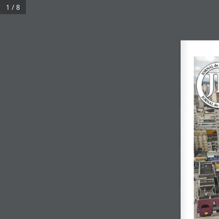
1 / 8
C
20.2
Curitiba
quinta-feira, 6 agosto 2026
Economia
Política
Educação
Geral