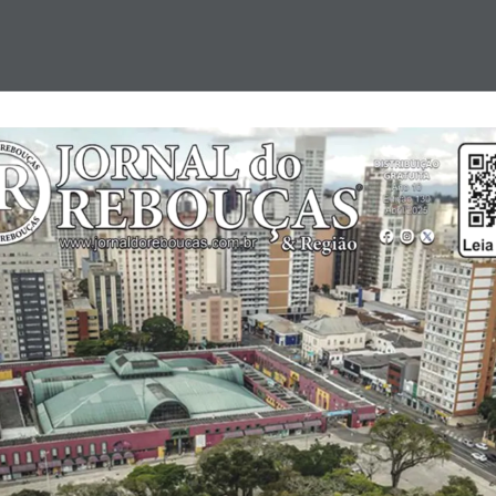
Esportes
Cultura
Saúde
Contato:
contato@jornaldoreboucas.com.br