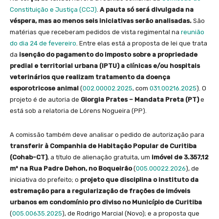
Constituição e Justiça (CCJ)
.
A pauta só será divulgada na
véspera, mas ao menos seis iniciativas serão analisadas.
São
matérias que receberam pedidos de vista regimental na
reunião
do dia 24 de fevereiro
. Entre elas está a proposta de lei que trata
da
isenção
do pagamento do imposto sobre a propriedade
predial e territorial urbana (IPTU) a clínicas e/ou hospitais
veterinários que realizam tratamento da doença
esporotricose animal
(
002.00002.2025
, com
031.00216.2025
). O
projeto é de autoria de
Giorgia Prates – Mandata Preta (PT)
e
está sob a relatoria de Lórens Nogueira (PP).
A comissão também deve analisar o pedido de autorização para
transferir à
Companhia de Habitação Popular de Curitiba
(Cohab-CT)
, a título de alienação gratuita, um
imóvel de 3.357,12
m² na Rua Padre Dehon, no Boqueirão
(
005.00022.2026
), de
iniciativa do prefeito; o
projeto que
disciplina o instituto da
estremação para a regularização de frações de imóveis
urbanos em condomínio pro diviso
no Município de Curitiba
(
005.00635.2025
), de Rodrigo Marcial (Novo); e a proposta que