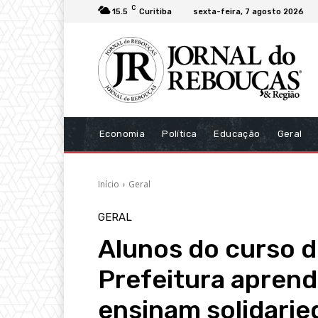
C
15.5
Curitiba
sexta-feira, 7 agosto 2026
Economia
Política
Educação
Geral
Início
Geral
GERAL
Alunos do curso d
Prefeitura aprend
ensinam solidari