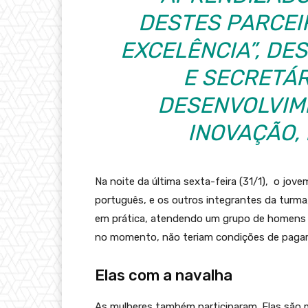
DESTES PARCEI
EXCELÊNCIA”, DE
E SECRETÁR
DESENVOLVIM
INOVAÇÃO,
Na noite da última sexta-feira (31/1), o jove
português, e os outros integrantes da turma
em prática, atendendo um grupo de homens a
no momento, não teriam condições de pagar 
Elas com a navalha
As mulheres também participaram. Elas são m