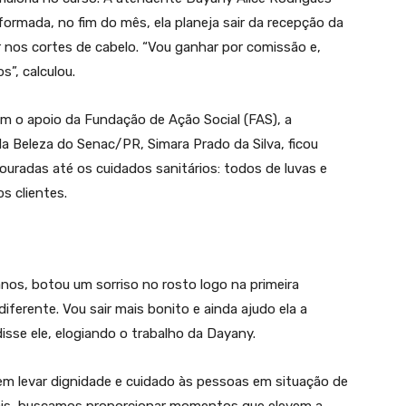
formada, no fim do mês, ela planeja sair da recepção da
har nos cortes de cabelo. “Vou ganhar por comissão e,
”, calculou.
om o apoio da Fundação de Ação Social (FAS), a
da Beleza do Senac/PR, Simara Prado da Silva, ficou
ouradas até os cuidados sanitários: todos de luvas e
os clientes.
anos, botou um sorriso no rosto logo na primeira
diferente. Vou sair mais bonito e ainda ajudo ela a
disse ele, elogiando o trabalho da Dayany.
em levar dignidade e cuidado às pessoas em situação de
iais, buscamos proporcionar momentos que elevem a