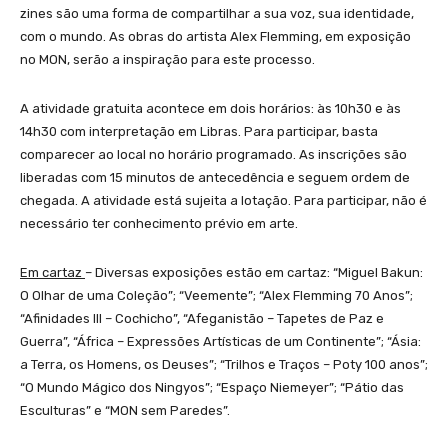
zines são uma forma de compartilhar a sua voz, sua identidade,
com o mundo. As obras do artista Alex Flemming, em exposição
no MON, serão a inspiração para este processo.
A atividade gratuita acontece em dois horários: às 10h30 e às
14h30 com interpretação em Libras. Para participar, basta
comparecer ao local no horário programado. As inscrições são
liberadas com 15 minutos de antecedência e seguem ordem de
chegada. A atividade está sujeita a lotação. Para participar, não é
necessário ter conhecimento prévio em arte.
Em cartaz
– Diversas exposições estão em cartaz: “Miguel Bakun:
O Olhar de uma Coleção”; “Veemente”; “Alex Flemming 70 Anos”;
“Afinidades III – Cochicho”, “Afeganistão – Tapetes de Paz e
Guerra”, “África – Expressões Artísticas de um Continente”; “Ásia:
a Terra, os Homens, os Deuses”; “Trilhos e Traços – Poty 100 anos”;
“O Mundo Mágico dos Ningyos”; “Espaço Niemeyer”; “Pátio das
Esculturas” e “MON sem Paredes”.