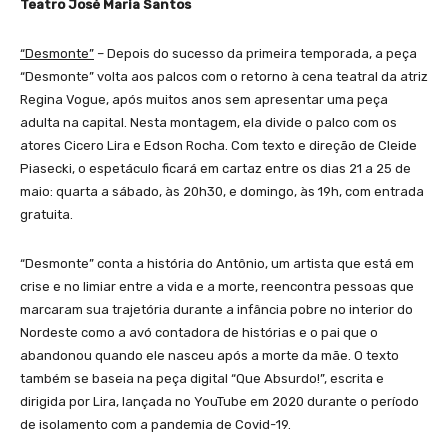
Teatro José Maria Santos
“Desmonte”
– Depois do sucesso da primeira temporada, a peça
“Desmonte” volta aos palcos com o retorno à cena teatral da atriz
Regina Vogue, após muitos anos sem apresentar uma peça
adulta na capital. Nesta montagem, ela divide o palco com os
atores Cicero Lira e Edson Rocha. Com texto e direção de Cleide
Piasecki, o espetáculo ficará em cartaz entre os dias 21 a 25 de
maio: quarta a sábado, às 20h30, e domingo, às 19h, com entrada
gratuita.
“Desmonte” conta a história do Antônio, um artista que está em
crise e no limiar entre a vida e a morte, reencontra pessoas que
marcaram sua trajetória durante a infância pobre no interior do
Nordeste como a avó contadora de histórias e o pai que o
abandonou quando ele nasceu após a morte da mãe. O texto
também se baseia na peça digital “Que Absurdo!”, escrita e
dirigida por Lira, lançada no YouTube em 2020 durante o período
de isolamento com a pandemia de Covid-19.