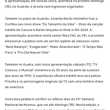
A apresentação, em sessão única, acontece no próximo domingo
(18), no Guairão, e já está com ingressos esgotados.
Também no palco do Guairão, a banda Barão Vermelho traz a
Curitiba seu novo show, “Do Tamanho da Vida” – título da canção
inédita de Cazuza e Barão lançada no Rock in Rio 2024. A
apresentação acontece nesta sexta-feira (16), às 21h, e promete
emocionar o público com um set list repleto de clássicos como
“Bete Balanço”, “Exagerado”, “Maior Abandonado”, “O Tempo Não
Para” e “Pro Dia Nascer Feliz”.
Também no Guaíra, com única apresentação sábado (17), “TV
Colosso, o Musical” comemora os 30 anos da série de sucesso
dos anos de 1990. O espetáculo oficial e inédito leva aos palcos
Priscila e os personagens originais da TV com uma história cheia
de aventura.
Outra boa pedida é conferir os últimos dias da 23ª Semana
Nacional de Museus, que vai até domingo (18). Nesta edição, o