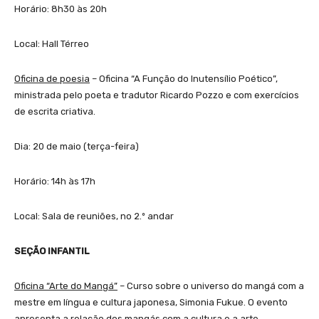
Horário: 8h30 às 20h
Local: Hall Térreo
Oficina de poesia
– Oficina “A Função do Inutensílio Poético”,
ministrada pelo poeta e tradutor Ricardo Pozzo e com exercícios
de escrita criativa.
Dia: 20 de maio (terça-feira)
Horário: 14h às 17h
Local: Sala de reuniões, no 2.º andar
SEÇÃO INFANTIL
Oficina “Arte do Mangá”
– Curso sobre o universo do mangá com a
mestre em língua e cultura japonesa, Simonia Fukue. O evento
apresenta a relação dos mangás com a cultura e a arte