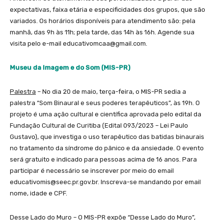
expectativas, faixa etária e especificidades dos grupos, que são
variados. Os horários disponíveis para atendimento são: pela
manhã, das 9h às 11h; pela tarde, das 14h às 16h. Agende sua
visita pelo e-mail educativomcaa@gmail.com.
Museu da Imagem e do Som (MIS-PR)
Palestra
– No dia 20 de maio, terça-feira, o MIS-PR sedia a
palestra “Som Binaural e seus poderes terapêuticos”, às 19h. O
projeto é uma ação cultural e científica aprovada pelo edital da
Fundação Cultural de Curitiba (Edital 093/2023 – Lei Paulo
Gustavo), que investiga o uso terapêutico das batidas binaurais
no tratamento da síndrome do pânico e da ansiedade. O evento
será gratuito e indicado para pessoas acima de 16 anos. Para
participar é necessário se inscrever por meio do email
educativomis@seec.pr.gov.br. Inscreva-se mandando por email
nome, idade e CPF.
Desse Lado do Muro
– O MIS-PR expõe “Desse Lado do Muro”,