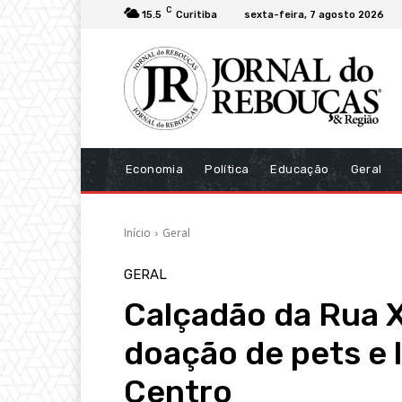
C
15.5
Curitiba
sexta-feira, 7 agosto 2026
Economia
Política
Educação
Geral
Início
Geral
GERAL
Calçadão da Rua 
doação de pets e 
Centro