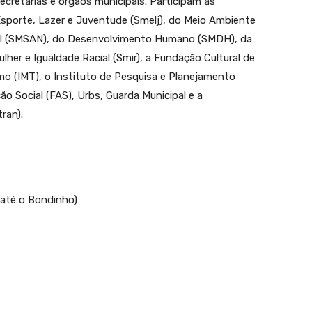
cretarias e órgãos municipais. Participam as
Esporte, Lazer e Juventude (Smelj), do Meio Ambiente
nal (SMSAN), do Desenvolvimento Humano (SMDH), da
er e Igualdade Racial (Smir), a Fundação Cultural de
ismo (IMT), o Instituto de Pesquisa e Planejamento
ão Social (FAS), Urbs, Guarda Municipal e a
ran).
 até o Bondinho)