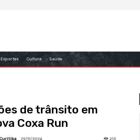
Esportes
Cultura
Saúde
ções de trânsito em
rova Coxa Run
Curitiba
213
29/11/2024