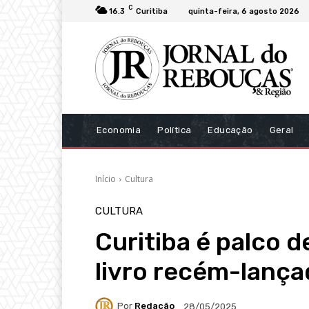
C
16.3
Curitiba
quinta-feira, 6 agosto 2026
Economia
Política
Educação
Geral
Início
Cultura
CULTURA
Curitiba é palco 
livro recém-lanç
Por
Redação
28/05/2025