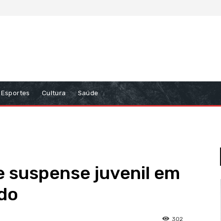
Esportes
Cultura
Saúde
de suspense juvenil em
ado
302