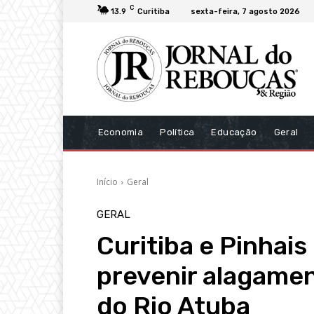
C
13.9
Curitiba
sexta-feira, 7 agosto 2026
Economia
Política
Educação
Geral
Início
Geral
GERAL
Curitiba e Pinhai
prevenir alagamen
do Rio Atuba