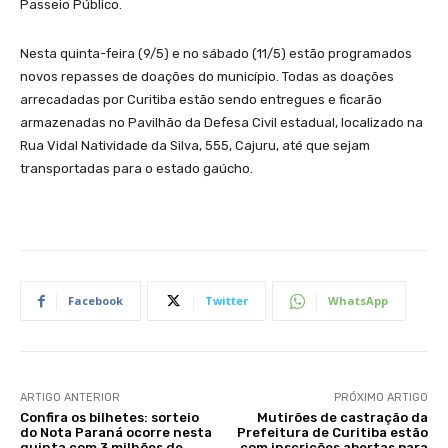
Passeio Público.
Nesta quinta-feira (9/5) e no sábado (11/5) estão programados
novos repasses de doações do município. Todas as doações
arrecadadas por Curitiba estão sendo entregues e ficarão
armazenadas no Pavilhão da Defesa Civil estadual, localizado na
Rua Vidal Natividade da Silva, 555, Cajuru, até que sejam
transportadas para o estado gaúcho.
Facebook
Twitter
WhatsApp
ARTIGO ANTERIOR
PRÓXIMO ARTIGO
Confira os bilhetes: sorteio
Mutirões de castração da
do Nota Paraná ocorre nesta
Prefeitura de Curitiba estão
quinta com 3 milhões de
com inscrições abertas para