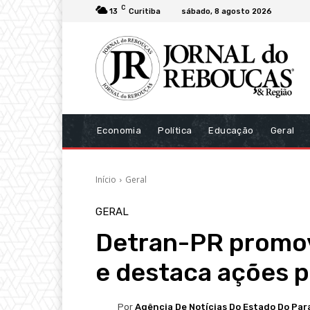
C
13
Curitiba
sábado, 8 agosto 2026
Economia
Política
Educação
Geral
Início
Geral
GERAL
Detran-PR promov
e destaca ações p
Por
Agência De Notícias Do Estado Do Par