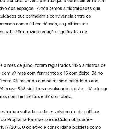
 do trânsito, Oliveira pontua que o conhecimento tem
tivo dos espaços. “Ainda temos sinistralidades que
cuidados que permeiam a convivência entre os
parando com a última década, as políticas de
empatia têm trazido redução significativa de
 o mês de julho, foram registrados 1.126 sinistros de
6 com vítimas com ferimentos e 15 com óbito. Já no
 número 3% maior do que no mesmo período do ano
4 houve 943 sinistros envolvendo ciclistas. Já o longo
imas com ferimentos e 37 com óbito.
strutura voltada ao desenvolvimento de políticas
io do Programa Paranaense de Ciclomobilidade –
1517/2015. O objetivo é consolidar a bicicleta como