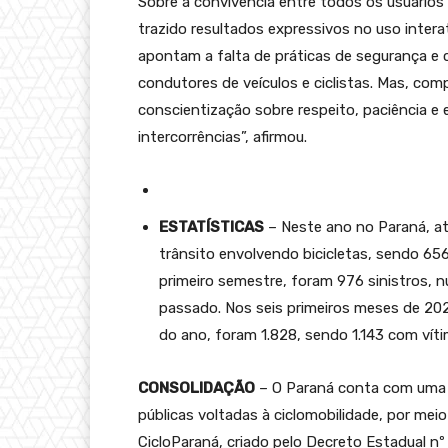
Sobre a convivência entre todos os usuários
trazido resultados expressivos no uso intera
apontam a falta de práticas de segurança e 
condutores de veículos e ciclistas. Mas, com
conscientização sobre respeito, paciência e 
intercorrências”, afirmou.
ESTATÍSTICAS
– Neste ano no Paraná, até
trânsito envolvendo bicicletas, sendo 65
primeiro semestre, foram 976 sinistros,
passado. Nos seis primeiros meses de 202
do ano, foram 1.828, sendo 1.143 com vít
CONSOLIDAÇÃO
– O Paraná conta com uma e
públicas voltadas à ciclomobilidade, por me
CicloParaná, criado pelo Decreto Estadual nº 