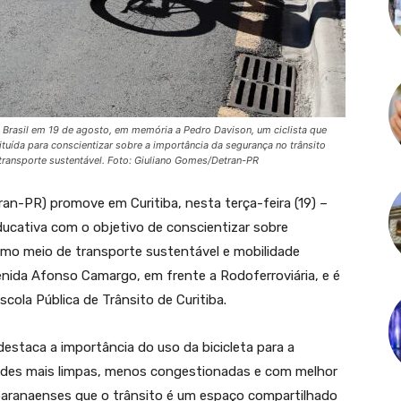
o Brasil em 19 de agosto, em memória a Pedro Davison, um ciclista que
ituída para conscientizar sobre a importância da segurança no trânsito
 transporte sustentável. Foto: Giuliano Gomes/Detran-PR
n-PR) promove em Curitiba, nesta terça-feira (19) –
ducativa com o objetivo de conscientizar sobre
como meio de transporte sustentável e mobilidade
venida Afonso Camargo, em frente a Rodoferroviária, e é
cola Pública de Trânsito de Curitiba.
estaca a importância do uso da bicicleta para a
idades mais limpas, menos congestionadas e com melhor
 paranaenses que o trânsito é um espaço compartilhado