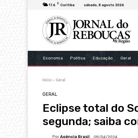
C
17.6
Curitiba
sábado, 8 agosto 2026
Economia
Política
Educação
Geral
Início
Geral
GERAL
Eclipse total do S
segunda; saiba co
Por
Agência Brasil
08/04/2024