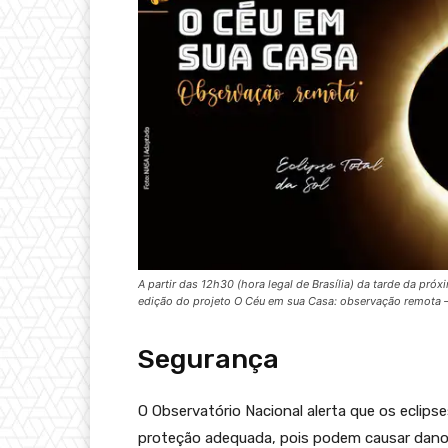
A partir das 12h30 (hora legal de Brasília) da tarde da pr
edição do projeto O Céu em sua Casa: observação remota 
Segurança
O Observatório Nacional alerta que os eclip
proteção adequada, pois podem causar danos