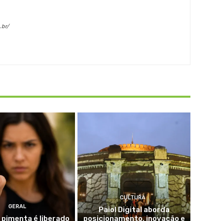
.br/
CULTURA
GERAL
Paiol Digital aborda
 pimenta é liberado
posicionamento, inovação e