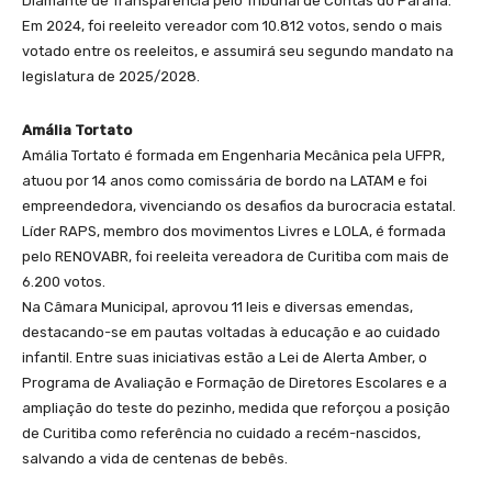
Diamante de Transparência pelo Tribunal de Contas do Paraná.
Em 2024, foi reeleito vereador com 10.812 votos, sendo o mais
votado entre os reeleitos, e assumirá seu segundo mandato na
legislatura de 2025/2028.
Amália Tortato
Amália Tortato é formada em Engenharia Mecânica pela UFPR,
atuou por 14 anos como comissária de bordo na LATAM e foi
empreendedora, vivenciando os desafios da burocracia estatal.
Líder RAPS, membro dos movimentos Livres e LOLA, é formada
pelo RENOVABR, foi reeleita vereadora de Curitiba com mais de
6.200 votos.
Na Câmara Municipal, aprovou 11 leis e diversas emendas,
destacando-se em pautas voltadas à educação e ao cuidado
infantil. Entre suas iniciativas estão a Lei de Alerta Amber, o
Programa de Avaliação e Formação de Diretores Escolares e a
ampliação do teste do pezinho, medida que reforçou a posição
de Curitiba como referência no cuidado a recém-nascidos,
salvando a vida de centenas de bebês.