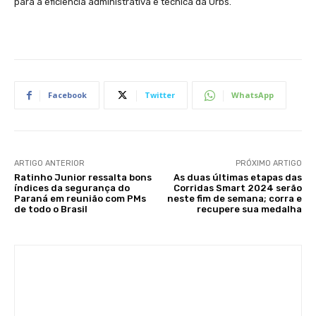
para a eficiência administrativa e técnica da Urbs.
Facebook
Twitter
WhatsApp
ARTIGO ANTERIOR
PRÓXIMO ARTIGO
Ratinho Junior ressalta bons
As duas últimas etapas das
índices da segurança do
Corridas Smart 2024 serão
Paraná em reunião com PMs
neste fim de semana; corra e
de todo o Brasil
recupere sua medalha