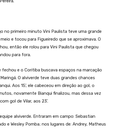
Pereira.
go no primeiro minuto Vini Paulista teve uma grande
meio e tocou para Figueiredo que se aproximava. O
chou, então ele rolou para Vini Paulista que chegou
andou para fora.
e fechou e o Coritiba buscava espaços na marcação
 Maringá. O alviverde teve duas grandes chances
nqui. Aos 15’, ele cabeceou em direção ao gol, o
minutos, novamente Bianqui finalizou, mas dessa vez
om gol de Vilar, aos 23’.
 equipe alviverde. Entraram em campo: Sebastian
ado e Wesley Pomba; nos lugares de: Andrey, Matheus