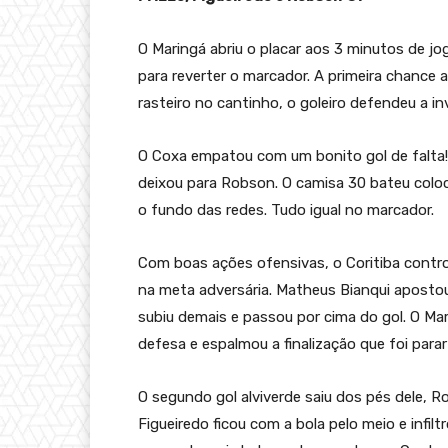
O Maringá abriu o placar aos 3 minutos de jo
para reverter o marcador. A primeira chance a
rasteiro no cantinho, o goleiro defendeu a in
O Coxa empatou com um bonito gol de falta!
deixou para Robson. O camisa 30 bateu coloc
o fundo das redes. Tudo igual no marcador.
Com boas ações ofensivas, o Coritiba contro
na meta adversária. Matheus Bianqui apostou
subiu demais e passou por cima do gol. O Ma
defesa e espalmou a finalização que foi para
O segundo gol alviverde saiu dos pés dele, R
Figueiredo ficou com a bola pelo meio e infiltr