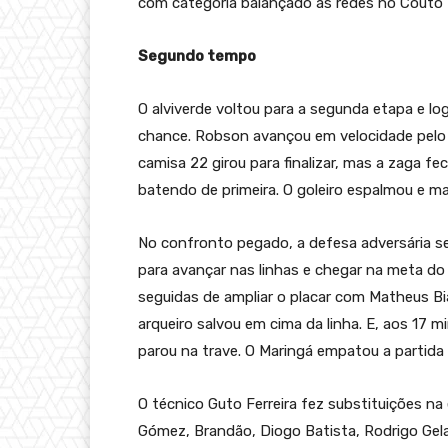
com categoria balançado as redes no Couto 
Segundo tempo
O alviverde voltou para a segunda etapa e lo
chance. Robson avançou em velocidade pelo 
camisa 22 girou para finalizar, mas a zaga fe
batendo de primeira. O goleiro espalmou e m
No confronto pegado, a defesa adversária s
para avançar nas linhas e chegar na meta do
seguidas de ampliar o placar com Matheus Bia
arqueiro salvou em cima da linha. E, aos 17 
parou na trave. O Maringá empatou a partida c
O técnico Guto Ferreira fez substituições na
Gómez, Brandão, Diogo Batista, Rodrigo Gel