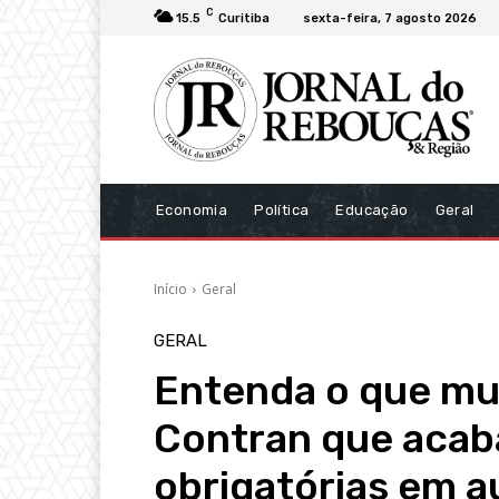
C
15.5
Curitiba
sexta-feira, 7 agosto 2026
Economia
Política
Educação
Geral
Início
Geral
GERAL
Entenda o que mu
Contran que acab
obrigatórias em a