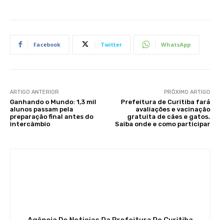
Facebook
Twitter
WhatsApp
ARTIGO ANTERIOR
PRÓXIMO ARTIGO
Ganhando o Mundo: 1,3 mil
Prefeitura de Curitiba fará
alunos passam pela
avaliações e vacinação
preparação final antes do
gratuita de cães e gatos.
intercâmbio
Saiba onde e como participar
Agência De Noticias Da Prefeitura De Curitiba