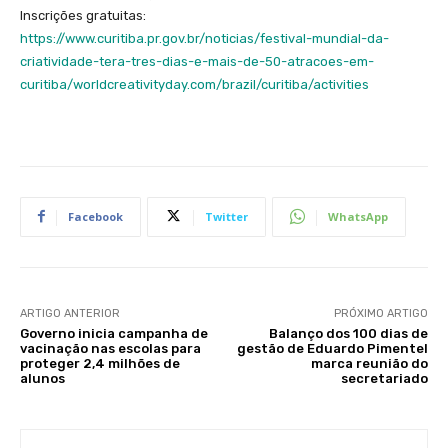
Inscrições gratuitas:
https://www.curitiba.pr.gov.br/noticias/festival-mundial-da-
criatividade-tera-tres-dias-e-mais-de-50-atracoes-em-
curitiba/worldcreativityday.com/brazil/curitiba/activities
Facebook
Twitter
WhatsApp
ARTIGO ANTERIOR
PRÓXIMO ARTIGO
Governo inicia campanha de
Balanço dos 100 dias de
vacinação nas escolas para
gestão de Eduardo Pimentel
proteger 2,4 milhões de
marca reunião do
alunos
secretariado