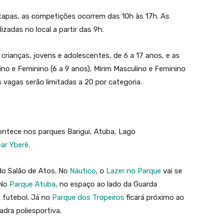
apas, as competições ocorrem das 10h às 17h. As
izadas no local a partir das 9h.
crianças, jovens e adolescentes, de 6 a 17 anos, e as
ino e Feminino (6 a 9 anos), Mirim Masculino e Feminino
As vagas serão limitadas a 20 por categoria.
ontece nos parques Barigui, Atuba, Lago
ear Yberê
.
do Salão de Atos. No
Náutico
, o
Lazer no Parque
vai se
 No
Parque Atuba
, no espaço ao lado da Guarda
 futebol. Já no
Parque dos Tropeiros
ficará próximo ao
adra poliesportiva.