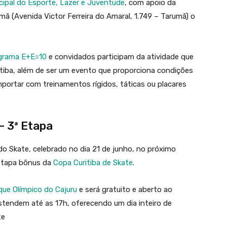
cipal do Esporte, Lazer e Juventude
, com apoio da
ã (Avenida Victor Ferreira do Amaral, 1.749 – Tarumã) o
grama E+E=10
e convidados participam da atividade que
itiba, além de ser um evento que proporciona condições
importar com treinamentos rígidos, táticas ou placares
– 3ª Etapa
 Skate, celebrado no dia 21 de junho, no próximo
tapa bônus da
Copa Curitiba de Skate
.
que Olímpico do Cajuru
e será gratuito e aberto ao
stendem até as 17h, oferecendo um dia inteiro de
te