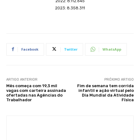
2022: 8.112.645
2023: 8.358.311
Facebook
Twitter
WhatsApp
ARTIGO ANTERIOR
PRÓXIMO ARTIGO
Mês começa com 19,3 mil
Fim de semana tem corrida
vagas com carteira assinada
infantil e ação virtual pelo
ofertadas nas Agências do
Dia Mundial da Atividade
Trabalhador
Física