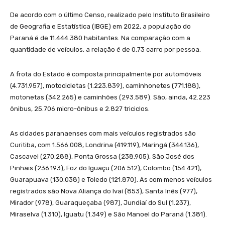
De acordo com o último Censo, realizado pelo Instituto Brasileiro
de Geografia e Estatística (IBGE) em 2022, a população do
Paraná é de 11.444.380 habitantes. Na comparação com a
quantidade de veículos, a relação é de 0,73 carro por pessoa.
A frota do Estado é composta principalmente por automóveis
(4.731.957), motocicletas (1.223.839), caminhonetes (771.188),
motonetas (342.265) e caminhões (293.589). São, ainda, 42.223
ônibus, 25.706 micro-ônibus e 2.827 triciclos.
As cidades paranaenses com mais veículos registrados são
Curitiba, com 1.566.008, Londrina (419.119), Maringá (344.136),
Cascavel (270.288), Ponta Grossa (238.905), São José dos
Pinhais (236.193), Foz do Iguaçu (206.512), Colombo (154.421),
Guarapuava (130.038) e Toledo (121.870). As com menos veículos
registrados são Nova Aliança do Ivaí (853), Santa Inês (977),
Mirador (978), Guaraqueçaba (987), Jundiaí do Sul (1.237),
Miraselva (1.310), Iguatu (1.349) e São Manoel do Paraná (1.381).