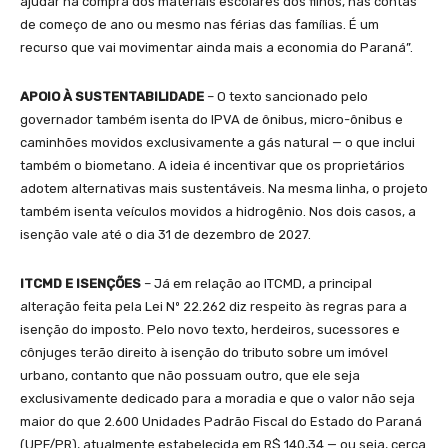
ajudar na compra dos materiais escolares dos filhos, nas contas
de começo de ano ou mesmo nas férias das famílias. É um
recurso que vai movimentar ainda mais a economia do Paraná”.
APOIO À SUSTENTABILIDADE
– O texto sancionado pelo
governador também isenta do IPVA de ônibus, micro-ônibus e
caminhões movidos exclusivamente a gás natural — o que inclui
também o biometano. A ideia é incentivar que os proprietários
adotem alternativas mais sustentáveis. Na mesma linha, o projeto
também isenta veículos movidos a hidrogênio. Nos dois casos, a
isenção vale até o dia 31 de dezembro de 2027.
ITCMD E ISENÇÕES
– Já em relação ao ITCMD, a principal
alteração feita pela Lei Nº 22.262 diz respeito às regras para a
isenção do imposto. Pelo novo texto, herdeiros, sucessores e
cônjuges terão direito à isenção do tributo sobre um imóvel
urbano, contanto que não possuam outro, que ele seja
exclusivamente dedicado para a moradia e que o valor não seja
maior do que 2.600 Unidades Padrão Fiscal do Estado do Paraná
(UPF/PR), atualmente estabelecida em R$ 140,34 — ou seja, cerca