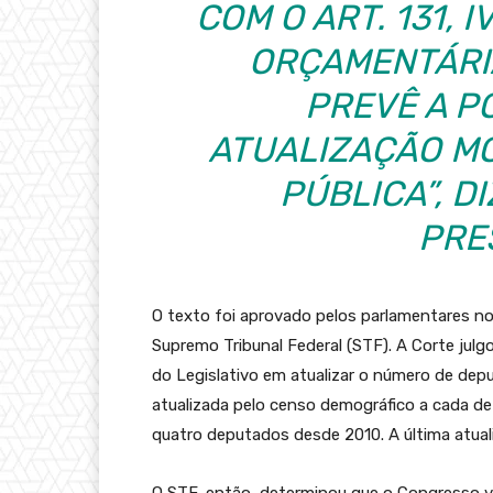
COM O ART. 131, I
ORÇAMENTÁRIA
PREVÊ A P
ATUALIZAÇÃO M
PÚBLICA”, D
PRE
O texto foi aprovado pelos parlamentares n
Supremo Tribunal Federal (STF). A Corte ju
do Legislativo em atualizar o número de de
atualizada pelo censo demográfico a cada dez
quatro deputados desde 2010. A última atual
O STF, então, determinou que o Congresso vo