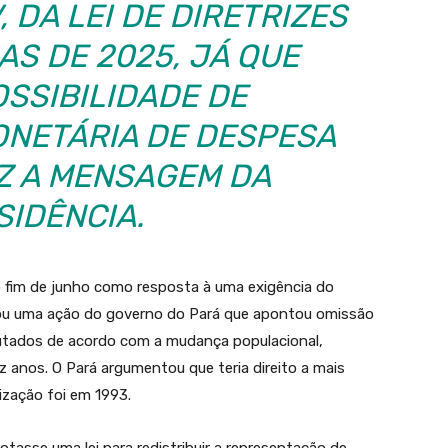
V, DA LEI DE DIRETRIZES
S DE 2025, JÁ QUE
OSSIBILIDADE DE
ONETÁRIA DE DESPESA
IZ A MENSAGEM DA
SIDÊNCIA.
o fim de junho como resposta à uma exigência do
lgou uma ação do governo do Pará que apontou omissão
putados de acordo com a mudança populacional,
 anos. O Pará argumentou que teria direito a mais
ização foi em 1993.
tasse uma lei para redistribuir a representação de