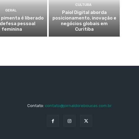
CULTURA
GERAL
Paiol Digital aborda
 pimenta é liberado
posicionamento, inovação e
 defesa pessoal
negócios globais em
feminina
Curitiba
Contato:
contato@jornaldoreboucas.com.br