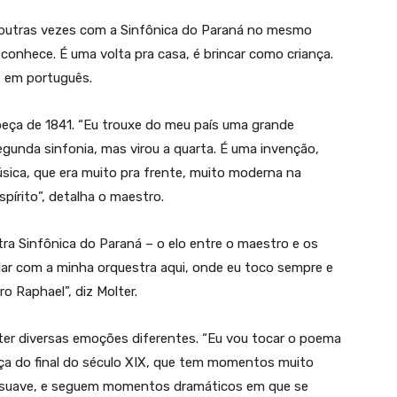
 outras vezes com a Sinfônica do Paraná no mesmo
 conhece. É uma volta pra casa, é brincar como criança.
e, em português.
eça de 1841. “Eu trouxe do meu país uma grande
egunda sinfonia, mas virou a quarta. É uma invenção,
sica, que era muito pra frente, muito moderna na
pírito”, detalha o maestro.
stra Sinfônica do Paraná – o elo entre o maestro e os
lar com a minha orquestra aqui, onde eu toco sempre e
 Raphael”, diz Molter.
ter diversas emoções diferentes. “Eu vou tocar o poema
a do final do século XIX, que tem momentos muito
m suave, e seguem momentos dramáticos em que se