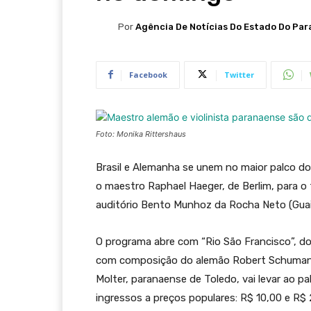
Por
Agência De Notícias Do Estado Do Par
Facebook
Twitter
Foto: Monika Rittershaus
Brasil e Alemanha se unem no maior palco do
o maestro Raphael Haeger, de Berlim, para o 
auditório Bento Munhoz da Rocha Neto (Guai
O programa abre com “Rio São Francisco”, do 
com composição do alemão Robert Schumann. 
Molter, paranaense de Toledo, vai levar ao p
ingressos a preços populares: R$ 10,00 e R$ 