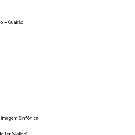
o – Guairão
– Imagem Sinfônica
lter (violino)