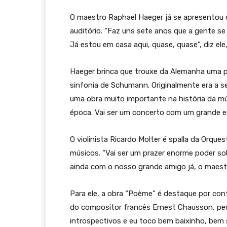
O maestro Raphael Haeger já se apresentou
auditório. “Faz uns sete anos que a gente se
Já estou em casa aqui, quase, quase”, diz el
Haeger brinca que trouxe da Alemanha uma p
sinfonia de Schumann. Originalmente era a s
uma obra muito importante na história da mú
época. Vai ser um concerto com um grande es
O violinista Ricardo Molter é spalla da Orque
músicos. “Vai ser um prazer enorme poder so
ainda com o nosso grande amigo já, o maestro
Para ele, a obra “Poème” é destaque por con
do compositor francês Ernest Chausson, peç
introspectivos e eu toco bem baixinho, be