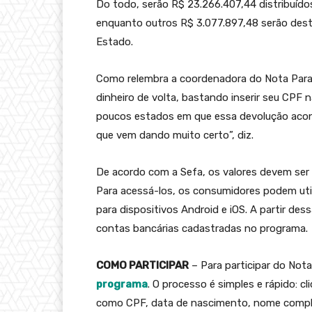
Do todo, serão R$ 23.266.407,44 distribuído
enquanto outros R$ 3.077.897,48 serão desti
Estado.
Como relembra a coordenadora do Nota Paran
dinheiro de volta, bastando inserir seu CPF 
poucos estados em que essa devolução acont
que vem dando muito certo”, diz.
De acordo com a Sefa, os valores devem ser c
Para acessá-los, os consumidores podem utili
para dispositivos Android e iOS. A partir des
contas bancárias cadastradas no programa.
COMO PARTICIPAR
– Para participar do Not
programa
. O processo é simples e rápido: 
como CPF, data de nascimento, nome comple