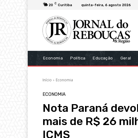
C
20
Curitiba
quinta-feira, 6 agosto 2026
Economia
Política
Educação
Geral
Início
Economia
ECONOMIA
Nota Paraná devol
mais de R$ 26 mil
ICMS