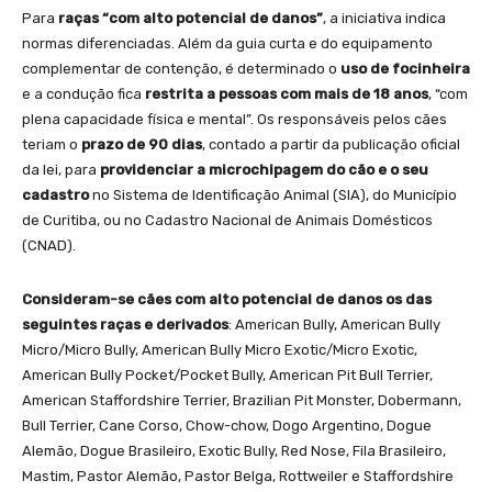
Para
raças “com alto potencial de danos”
, a iniciativa indica
normas diferenciadas. Além da guia curta e do equipamento
complementar de contenção, é determinado o
uso de focinheira
e a condução fica
restrita a pessoas com mais de 18 anos
, “com
plena capacidade física e mental”. Os responsáveis pelos cães
teriam o
prazo de 90 dias
, contado a partir da publicação oficial
da lei, para
providenciar a microchipagem do cão e o seu
cadastro
no Sistema de Identificação Animal (SIA), do Município
de Curitiba, ou no Cadastro Nacional de Animais Domésticos
(CNAD).
Consideram-se cães com alto potencial de danos os das
seguintes raças e derivados
: American Bully, American Bully
Micro/Micro Bully, American Bully Micro Exotic/Micro Exotic,
American Bully Pocket/Pocket Bully, American Pit Bull Terrier,
American Staffordshire Terrier, Brazilian Pit Monster, Dobermann,
Bull Terrier, Cane Corso, Chow-chow, Dogo Argentino, Dogue
Alemão, Dogue Brasileiro, Exotic Bully, Red Nose, Fila Brasileiro,
Mastim, Pastor Alemão, Pastor Belga, Rottweiler e Staffordshire