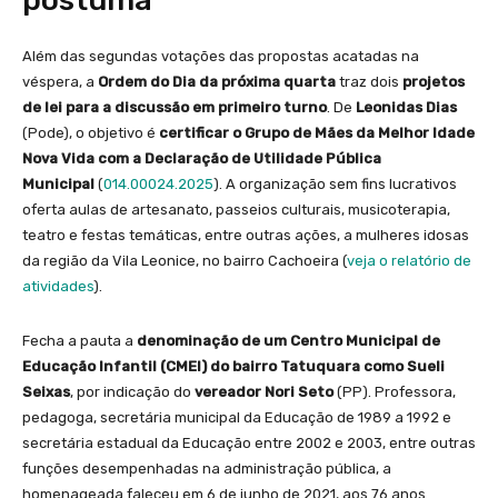
póstuma
Além das segundas votações das propostas acatadas na
véspera, a
O
rdem do Dia da próxima quarta
traz dois
projetos
de lei para a discussão em primeiro turno
. De
Leonidas Dias
(Pode), o objetivo é
certificar o Grupo de Mães da Melhor Idade
Nova Vida com a Declaração de Utilidade Pública
Municipal
(
014.00024.2025
). A organização sem fins lucrativos
oferta aulas de artesanato, passeios culturais, musicoterapia,
teatro e festas temáticas, entre outras ações, a mulheres idosas
da região da Vila Leonice, no bairro Cachoeira (
veja o relatório de
atividades
).
Fecha a pauta a
denominação de um Centro Municipal de
Educação Infantil (CMEI) do bairro Tatuquara como Sueli
Seixas
, por indicação do
vereador Nori Seto
(PP). Professora,
pedagoga, secretária municipal da Educação de 1989 a 1992 e
secretária estadual da Educação entre 2002 e 2003, entre outras
funções desempenhadas na administração pública, a
homenageada faleceu em 6 de junho de 2021, aos 76 anos