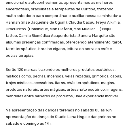
emocional e autoconhecimento, apresentamos as melhores
sacerdotisas, oraculistas e terapeutas de Curitiba, trazendo
muita sabedoria para compartilhar e auxiliar nessa caminhada: a
Hannah (mãe Jaqueline de Ogum), Claudia Cacau, Freya Alkimia,
Oraculistas :(Dominique, Mah Elefanti, Mari Mueller, … ) Najuu
tattoo, Camila Biomédica Acupunturista, Sandra Marquito são
algumas presenças confirmadas, oferecendo atendimento: tarot,
tarot terapêutico, baralho cigano, leitura da borra do café e
outras terapias.
Serão 120 marcas trazendo os melhores produtos esotéricos,
místicos como: pedras, incensos, velas rezadas, grimórios, capas,
trajes místicos, acessórios, tiaras, chás terapêuticos, magias,
produtos naturais, artes mágicas, artesanato esotérico, imagens,
mandalas entre milhares de produtos, uma experiência incrível.
Na apresentação das danças teremos no sábado 05 às 16h
apresentação de dança do Studio Lena Hage e dançarinas no
sábado e domingo as 17h.