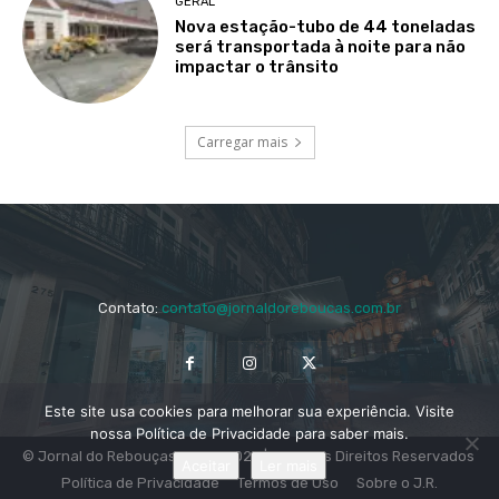
GERAL
Nova estação-tubo de 44 toneladas
será transportada à noite para não
impactar o trânsito
Carregar mais
Contato:
contato@jornaldoreboucas.com.br
Este site usa cookies para melhorar sua experiência. Visite
nossa Política de Privacidade para saber mais.
© Jornal do Rebouças 2014 - 2024 | Todos os Direitos Reservados
Aceitar
Ler mais
Política de Privacidade
Termos de Uso
Sobre o J.R.