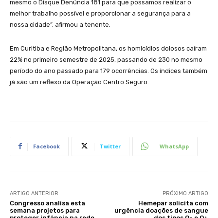
mesmo o Disque Denúncia 181 para que possamos realizar o
melhor trabalho possível e proporcionar a segurança para a
nossa cidade”, afirmou a tenente.
Em Curitiba e Região Metropolitana, os homicídios dolosos caíram
22% no primeiro semestre de 2025, passando de 230 no mesmo
período do ano passado para 179 ocorrências. Os índices também
já são um reflexo da Operação Centro Seguro.
Facebook
Twitter
WhatsApp
ARTIGO ANTERIOR
PRÓXIMO ARTIGO
Congresso analisa esta
Hemepar solicita com
semana projetos para
urgência doações de sangue
proteger infância na rede
dos tipos O- e O+