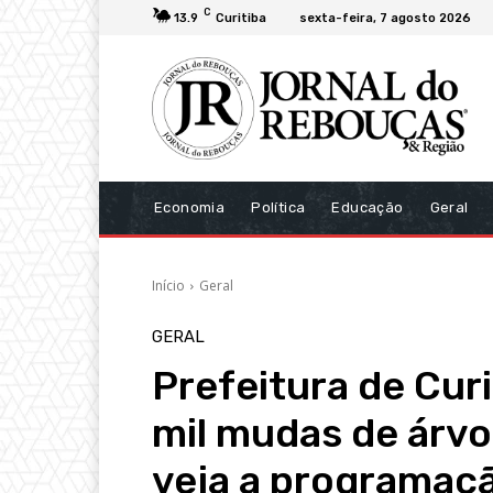
C
13.9
Curitiba
sexta-feira, 7 agosto 2026
Economia
Política
Educação
Geral
Início
Geral
GERAL
Prefeitura de Curi
mil mudas de árvo
veja a programaç