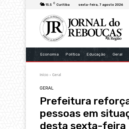
C
15.5
Curitiba
sexta-feira, 7 agosto 2026
Economia
Política
Educação
Geral
Início
Geral
GERAL
Prefeitura reforç
pessoas em situaç
desta sexta-feira