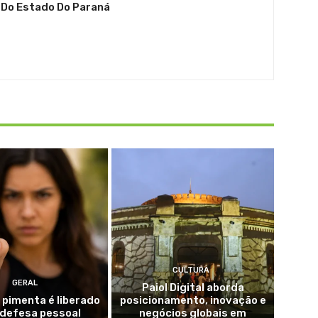
 Do Estado Do Paraná
CULTURA
GERAL
Paiol Digital aborda
 pimenta é liberado
posicionamento, inovação e
 defesa pessoal
negócios globais em