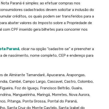
 Nota Paraná é simples: ao efetuar compras nos
consumidores cadastrados devem solicitar a inclusão do
acumular créditos, os quais podem ser transferidos para a
 para abater valores do Imposto sobre a Propriedade de
al com CPF inserido gera bilhetes para concorrer nos
Nota Paraná
, clicar na opção “cadastre-se” e preencher a
ta de nascimento, nome completo, CEP e endereço para
es de Almirante Tamandaré, Apucarana, Arapongas,
lândia, Cambé, Campo Largo, Cascavel, Castro, Colombo,
Figueira, Foz do Iguaçu, Francisco Beltrão, Guaíra,
Londrina, Mangueirinha, Maringá, Morretes, Nova Aurora,
nco, Pitanga, Ponta Grossa, Pontal do Paraná,
ilho, Santa Cruz do Monte Castelo, Santa Izabel do