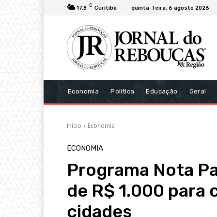
C
17.8
Curitiba
quinta-feira, 6 agosto 2026
Economia
Política
Educação
Geral
Início
Economia
ECONOMIA
Programa Nota Pa
de R$ 1.000 para
cidades