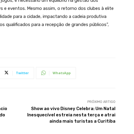
ogos, é necessário um equilíbrio na gestão dos
e eventos. Mesmo assim, o retorno dos clubes à elite
ilidade para a cidade, impactando a cadeia produtiva
 qualificados para a recepção de grandes públicos”,
Twitter
WhatsApp
PRÓXIMO ARTIGO
ácio
Show ao vivo Disney Celebra: Um Natal
ndo
Inesquecível estreia nesta terça e atrai
ainda mais turistas a Curitiba