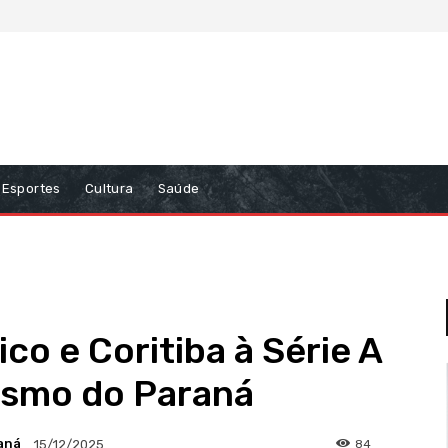
Esportes
Cultura
Saúde
co e Coritiba à Série A
rismo do Paraná
aná
84
15/12/2025