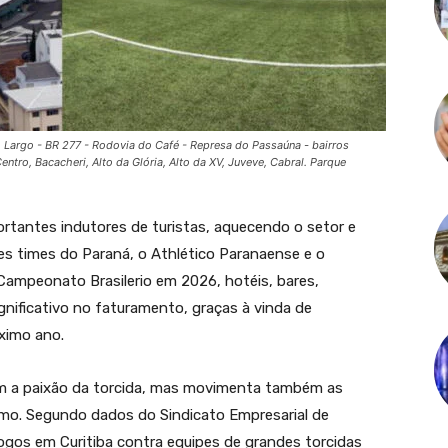
 Largo - BR 277 - Rodovia do Café - Represa do Passaúna - bairros
ntro, Bacacheri, Alto da Glória, Alto da XV, Juveve, Cabral. Parque
ortantes indutores de turistas, aquecendo o setor e
es times do Paraná, o Athlético Paranaense e o
 Campeonato Brasilerio em 2026, hotéis, bares,
gnificativo no faturamento, graças à vinda de
ximo ano.
om a paixão da torcida, mas movimenta também as
ismo. Segundo dados do Sindicato Empresarial de
ogos em Curitiba contra equipes de grandes torcidas