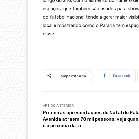
longo do ano. Com o aumento do número de j
espaços, que também são usados para shows 
do futebol nacional tende a gerar maior visib
local e mostrando como o Paraná tem espaços
disse.
Facebook
Compartilhado
ARTIGO ANTERIOR
Primeiras apresentações do Natal do Pal
Avenida atraem 70 mil pessoas; veja qua
é a próxima data