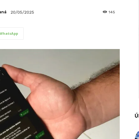
aná
145
20/05/2025
WhatsApp
Ú