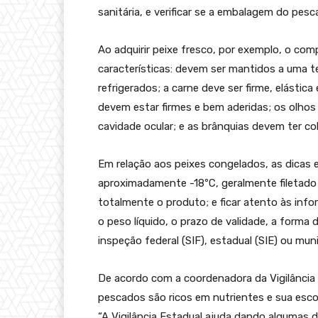
sanitária, e verificar se a embalagem do pesc
Ao adquirir peixe fresco, por exemplo, o c
características: devem ser mantidos a uma t
refrigerados; a carne deve ser firme, elásti
devem estar firmes e bem aderidas; os olhos
cavidade ocular; e as brânquias devem ter co
Em relação aos peixes congelados, as dica
aproximadamente -18ºC, geralmente filetado 
totalmente o produto; e ficar atento às inf
o peso líquido, o prazo de validade, a forma
inspeção federal (SIF), estadual (SIE) ou mun
De acordo com a coordenadora da Vigilância 
pescados são ricos em nutrientes e sua escol
“A Vigilância Estadual ajuda dando algumas