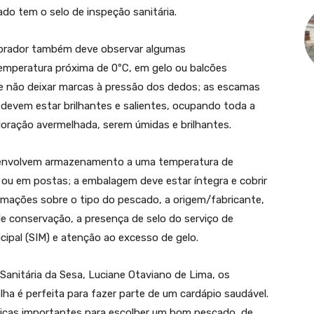
ado tem o selo de inspeção sanitária.
omprador também deve observar algumas
emperatura próxima de 0ºC, em gelo ou balcões
ca e não deixar marcas à pressão dos dedos; as escamas
 devem estar brilhantes e salientes, ocupando toda a
loração avermelhada, serem úmidas e brilhantes.
s envolvem armazenamento a uma temperatura de
ou em postas; a embalagem deve estar íntegra e cobrir
ormações sobre o tipo do pescado, a origem/fabricante,
 de conservação, a presença de selo do serviço de
icipal (SIM) e atenção ao excesso de gelo.
Sanitária da Sesa, Luciane Otaviano de Lima, os
ha é perfeita para fazer parte de um cardápio saudável.
 dicas importantes para escolher um bom pescado, de