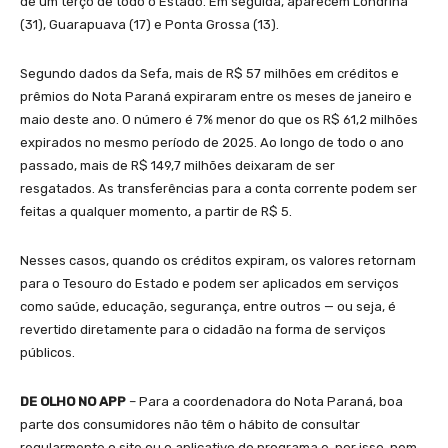
de um terço de todo o Estado. Em seguida, aparecem Londrina
(31), Guarapuava (17) e Ponta Grossa (13).
Segundo dados da Sefa, mais de R$ 57 milhões em créditos e
prêmios do Nota Paraná expiraram entre os meses de janeiro e
maio deste ano. O número é 7% menor do que os R$ 61,2 milhões
expirados no mesmo período de 2025. Ao longo de todo o ano
passado, mais de R$ 149,7 milhões deixaram de ser
resgatados. As transferências para a conta corrente podem ser
feitas a qualquer momento, a partir de R$ 5.
Nesses casos, quando os créditos expiram, os valores retornam
para o Tesouro do Estado e podem ser aplicados em serviços
como saúde, educação, segurança, entre outros — ou seja, é
revertido diretamente para o cidadão na forma de serviços
públicos.
DE OLHO NO APP
– Para a coordenadora do Nota Paraná, boa
parte dos consumidores não têm o hábito de consultar
regularmente o site ou o aplicativo do programa e, por isso, nem