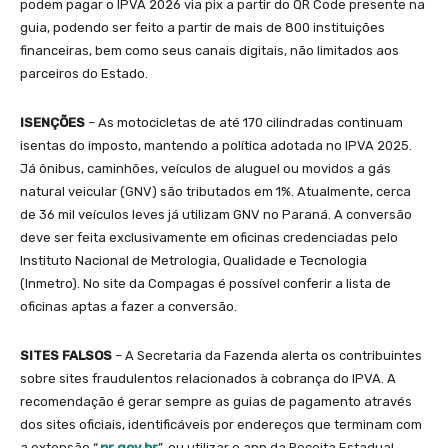
podem pagar o IPVA 2026 via pix a partir do QR Code presente na
guia, podendo ser feito a partir de mais de 800 instituições
financeiras, bem como seus canais digitais, não limitados aos
parceiros do Estado.
ISENÇÕES
– As motocicletas de até 170 cilindradas continuam
isentas do imposto, mantendo a política adotada no IPVA 2025.
Já ônibus, caminhões, veículos de aluguel ou movidos a gás
natural veicular (GNV) são tributados em 1%. Atualmente, cerca
de 36 mil veículos leves já utilizam GNV no Paraná. A conversão
deve ser feita exclusivamente em oficinas credenciadas pelo
Instituto Nacional de Metrologia, Qualidade e Tecnologia
(Inmetro). No site da Compagas é possível conferir a lista de
oficinas aptas a fazer a conversão.
SITES FALSOS
– A Secretaria da Fazenda alerta os contribuintes
sobre sites fraudulentos relacionados à cobrança do IPVA. A
recomendação é gerar sempre as guias de pagamento através
dos sites oficiais, identificáveis por endereços que terminam com
a extensão “.
pr.gov.br
”, ou utilizar o app da Receita Estadual.