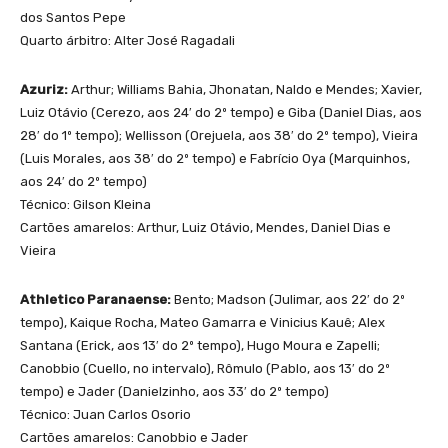
dos Santos Pepe
Quarto árbitro: Alter José Ragadali
Azuriz:
Arthur; Williams Bahia, Jhonatan, Naldo e Mendes; Xavier,
Luiz Otávio (Cerezo, aos 24′ do 2º tempo) e Giba (Daniel Dias, aos
28′ do 1º tempo); Wellisson (Orejuela, aos 38′ do 2º tempo), Vieira
(Luis Morales, aos 38′ do 2º tempo) e Fabrício Oya (Marquinhos,
aos 24′ do 2º tempo)
Técnico: Gilson Kleina
Cartões amarelos: Arthur, Luiz Otávio, Mendes, Daniel Dias e
Vieira
Athletico Paranaense:
Bento; Madson (Julimar, aos 22′ do 2º
tempo), Kaique Rocha, Mateo Gamarra e Vinicius Kauê; Alex
Santana (Erick, aos 13′ do 2º tempo), Hugo Moura e Zapelli;
Canobbio (Cuello, no intervalo), Rômulo (Pablo, aos 13′ do 2º
tempo) e Jader (Danielzinho, aos 33′ do 2º tempo)
Técnico: Juan Carlos Osorio
Cartões amarelos: Canobbio e Jader