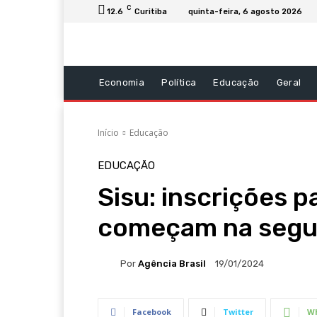
C
12.6
Curitiba
quinta-feira, 6 agosto 2026
Economia
Política
Educação
Geral
Início
Educação
EDUCAÇÃO
Sisu: inscrições p
começam na segu
Por
Agência Brasil
19/01/2024
Facebook
Twitter
W