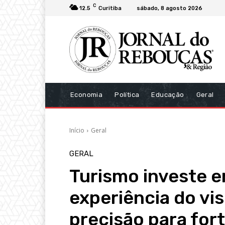
C
12.5
Curitiba
sábado, 8 agosto 2026
Economia
Política
Educação
Geral
Início
Geral
GERAL
Turismo investe e
experiência do vi
precisão para for