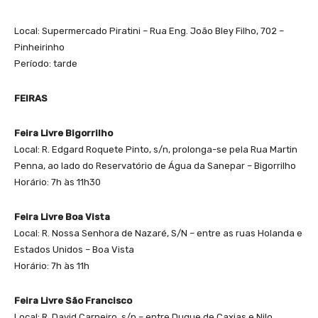
Local: Supermercado Piratini – Rua Eng. João Bley Filho, 702 –
Pinheirinho
Período: tarde
FEIRAS
Feira Livre Bigorrilho
Local: R. Edgard Roquete Pinto, s/n, prolonga-se pela Rua Martin
Penna, ao lado do Reservatório de Água da Sanepar – Bigorrilho
Horário: 7h às 11h30
Feira Livre Boa Vista
Local: R. Nossa Senhora de Nazaré, S/N – entre as ruas Holanda e
Estados Unidos – Boa Vista
Horário: 7h às 11h
Feira Livre São Francisco
Local: R. David Carneiro, s/n – entre Duque de Caxias e Nilo