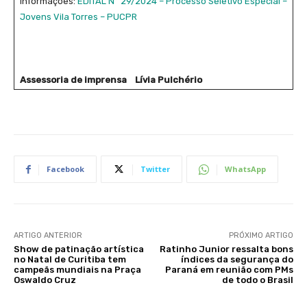
Informações:
EDITAL N° 29/2024 – Processo Seletivo Especial –
Jovens Vila Torres – PUCPR
Assessoria de imprensa
​​​
Lívia Pulchério
Facebook
Twitter
WhatsApp
ARTIGO ANTERIOR
PRÓXIMO ARTIGO
Show de patinação artística
Ratinho Junior ressalta bons
no Natal de Curitiba tem
índices da segurança do
campeãs mundiais na Praça
Paraná em reunião com PMs
Oswaldo Cruz
de todo o Brasil