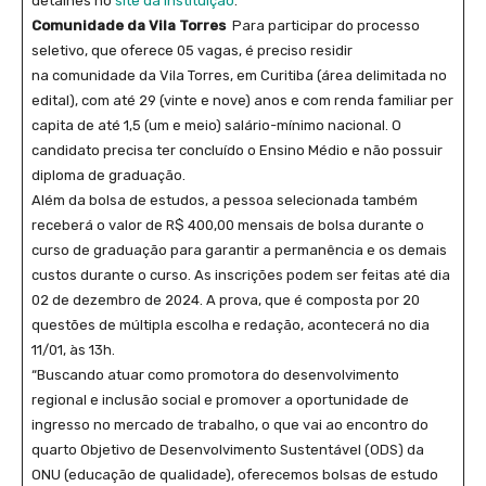
detalhes no
site da instituição
.
Comunidade da Vila Torres
Para participar do processo
seletivo, que oferece 05 vagas, é preciso residir
na comunidade da Vila Torres, em Curitiba (área delimitada no
edital), com até 29 (vinte e nove) anos e com renda familiar per
capita de até 1,5 (um e meio) salário-mínimo nacional. O
candidato precisa ter concluído o Ensino Médio e não possuir
diploma de graduação.
Além da bolsa de estudos, a pessoa selecionada também
receberá o valor de R$ 400,00 mensais de bolsa durante o
curso de graduação para garantir a permanência e os demais
custos durante o curso. As inscrições podem ser feitas até dia
02 de dezembro de 2024. A prova, que é composta por 20
questões de múltipla escolha e redação, acontecerá no dia
11/01, às 13h.
“Buscando atuar como promotora do desenvolvimento
regional e inclusão social e promover a oportunidade de
ingresso no mercado de trabalho, o que vai ao encontro do
quarto Objetivo de Desenvolvimento Sustentável (ODS) da
ONU (educação de qualidade), oferecemos bolsas de estudo