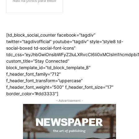
Não há posts para exibir
[td_block_social_counter facebook=”tagdiv”
twitter=”tagdivofficial” youtube=”tagdiv” style=”style8 td-
social-boxed td-social-font-icons”
tdc_css=”eyJhbGwiOnsibWFyZ2luLXRvcCI6Ii0xMCIsIm1hcmdpb
custom_title=”Stay Connected”
block_template_id=”td_block_template_8″
f_header_font_family=”712″
f_header_font_transform=”uppercase”
f_header_font_weight=”500″ f_header_font_size=”17″
border_color=”#dd3333″]
- Advertisement -