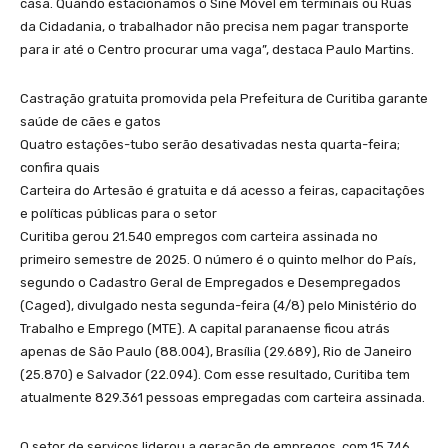
casa. Quando estacionamos o Sine Móvel em terminais ou Ruas
da Cidadania, o trabalhador não precisa nem pagar transporte
para ir até o Centro procurar uma vaga”, destaca Paulo Martins.
Castração gratuita promovida pela Prefeitura de Curitiba garante
saúde de cães e gatos
Quatro estações-tubo serão desativadas nesta quarta-feira;
confira quais
Carteira do Artesão é gratuita e dá acesso a feiras, capacitações
e políticas públicas para o setor
Curitiba gerou 21.540 empregos com carteira assinada no
primeiro semestre de 2025. O número é o quinto melhor do País,
segundo o Cadastro Geral de Empregados e Desempregados
(Caged), divulgado nesta segunda-feira (4/8) pelo Ministério do
Trabalho e Emprego (MTE). A capital paranaense ficou atrás
apenas de São Paulo (88.004), Brasília (29.689), Rio de Janeiro
(25.870) e Salvador (22.094). Com esse resultado, Curitiba tem
atualmente 829.361 pessoas empregadas com carteira assinada.
O setor de serviços liderou a geração de empregos, com 15.746