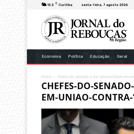
C
15.5
Curitiba
sexta-feira, 7 agosto 2026
Economia
Política
Educação
Geral
Home
chefes-do-senado-e-da-camara-falam-em-un
CHEFES-DO-SENADO
EM-UNIAO-CONTRA-