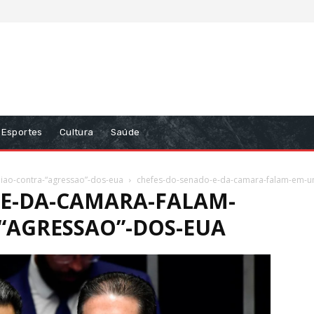
Esportes
Cultura
Saúde
iao-contra-“agressao”-dos-eua
chefes-do-senado-e-da-camara-falam-em-un
-E-DA-CAMARA-FALAM-
“AGRESSAO”-DOS-EUA