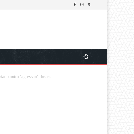
iao-contra-“agressao”-dos-eua