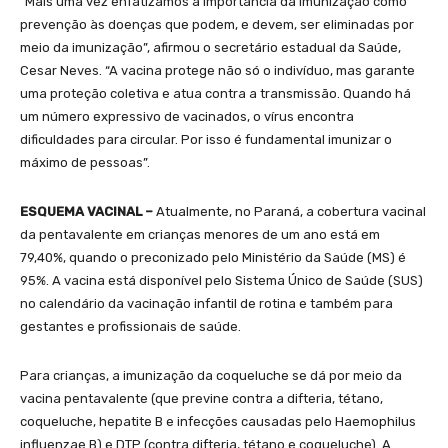
“Mais uma vez enfatizamos a importância da imunização como
prevenção às doenças que podem, e devem, ser eliminadas por
meio da imunização”, afirmou o secretário estadual da Saúde,
Cesar Neves. “A vacina protege não só o indivíduo, mas garante
uma proteção coletiva e atua contra a transmissão. Quando há
um número expressivo de vacinados, o vírus encontra
dificuldades para circular. Por isso é fundamental imunizar o
máximo de pessoas”.
ESQUEMA VACINAL –
Atualmente, no Paraná, a cobertura vacinal
da pentavalente em crianças menores de um ano está em
79,40%, quando o preconizado pelo Ministério da Saúde (MS) é
95%. A vacina está disponível pelo Sistema Único de Saúde (SUS)
no calendário da vacinação infantil de rotina e também para
gestantes e profissionais de saúde.
Para crianças, a imunização da coqueluche se dá por meio da
vacina pentavalente (que previne contra a difteria, tétano,
coqueluche, hepatite B e infecções causadas pelo Haemophilus
influenzae B) e DTP (contra difteria, tétano e coqueluche). A