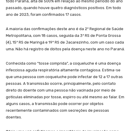
todo Paraná, alta de 500% em relação ao mesmo período do ano
passado, quando houve quatro diagnósticos positivos. Em todo
ano de 2023, foram confirmados 17 casos.
A maioria das confirmações deste ano é da 2ª Regional de Saúde
Metropolitana, com 18 casos, seguida da 3ª RS de Ponta Grossa
(4), 15ª RS de Maringá e 19ª RS de Jacarezinho, com um caso cada
uma. Não há registro de óbitos pela doença neste ano no Paraná.
Conhecida como “tosse comprida”, a coqueluche é uma doença
infecciosa aguda respiratória altamente contagiosa. Estima-se
que uma pessoa com coqueluche pode infectar de 12 a 17 outras
pessoas. A transmissão ocorre, principalmente, pelo contato
direto do doente com uma pessoa não vacinada por meio de
gotículas eliminadas por tosse, espirro ou até mesmo ao falar. Em
alguns casos, a transmissão pode ocorrer por objetos
recentemente contaminados com secreções de pessoas
doentes.