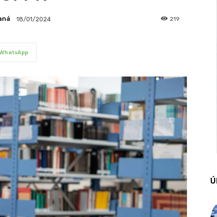
aná
219
18/01/2024
WhatsApp
Ú