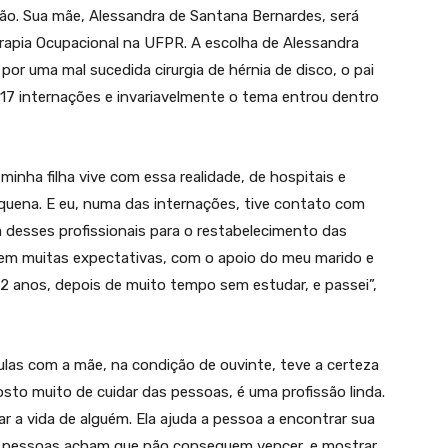
são. Sua mãe, Alessandra de Santana Bernardes, será
erapia Ocupacional na UFPR. A escolha de Alessandra
 por uma mal sucedida cirurgia de hérnia de disco, o pai
or 17 internações e invariavelmente o tema entrou dentro
minha filha vive com essa realidade, de hospitais e
quena. E eu, numa das internações, tive contato com
a desses profissionais para o restabelecimento das
Sem muitas expectativas, com o apoio do meu marido e
 42 anos, depois de muito tempo sem estudar, e passei”,
ulas com a mãe, na condição de ouvinte, teve a certeza
osto muito de cuidar das pessoas, é uma profissão linda.
r a vida de alguém. Ela ajuda a pessoa a encontrar sua
as pessoas acham que não conseguem vencer, e mostrar