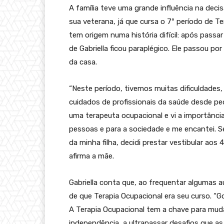
A família teve uma grande influência na deci
sua veterana, já que cursa o 7º período de T
tem origem numa história difícil: após passar
de Gabriella ficou paraplégico. Ele passou p
da casa.
“Neste período, tivemos muitas dificuldades, 
cuidados de profissionais da saúde desde pe
uma terapeuta ocupacional e vi a importânci
pessoas e para a sociedade e me encantei. 
da minha filha, decidi prestar vestibular aos
afirma a mãe.
Gabriella conta que, ao frequentar algumas a
de que Terapia Ocupacional era seu curso. “G
A Terapia Ocupacional tem a chave para muda
independência, a ultrapassar desafios que 