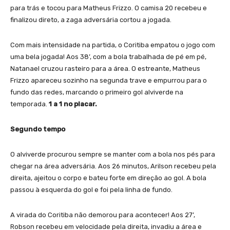
para trás e tocou para Matheus Frizzo. O camisa 20 recebeu e
finalizou direto, a zaga adversária cortou a jogada.
Com mais intensidade na partida, o Coritiba empatou o jogo com
uma bela jogada! Aos 38’, com a bola trabalhada de pé em pé,
Natanael cruzou rasteiro para a área. O estreante, Matheus
Frizzo apareceu sozinho na segunda trave e empurrou para o
fundo das redes, marcando o primeiro gol alviverde na
temporada.
1 a 1 no placar.
Segundo tempo
O alviverde procurou sempre se manter com a bola nos pés para
chegar na área adversária. Aos 26 minutos, Arilson recebeu pela
direita, ajeitou o corpo e bateu forte em direção ao gol. A bola
passou à esquerda do gol e foi pela linha de fundo.
A virada do Coritiba não demorou para acontecer! Aos 27’,
Robson recebeu em velocidade pela direita, invadiu a área e