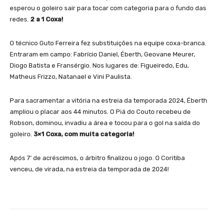
esperou o goleiro sair para tocar com categoria para o fundo das
redes.
2 a 1 Coxa!
O técnico Guto Ferreira fez substituições na equipe coxa-branca.
Entraram em campo: Fabrício Daniel, Éberth, Geovane Meurer,
Diogo Batista e Fransérgio. Nos lugares de: Figueiredo, Edu,
Matheus Frizzo, Natanael e Vini Paulista.
Para sacramentar a vitória na estreia da temporada 2024, Éberth
ampliou o placar aos 44 minutos. O Piá do Couto recebeu de
Robson, dominou, invadiu a área e tocou para o gol na saída do
goleiro.
3×1 Coxa, com muita categoria!
Após 7’ de acréscimos, o árbitro finalizou o jogo. O Coritiba
venceu, de virada, na estreia da temporada de 2024!