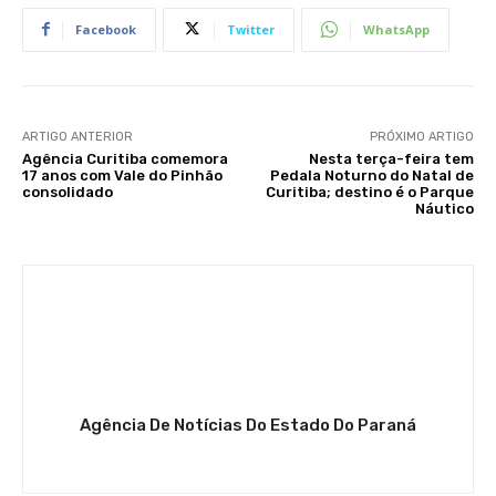
Facebook
Twitter
WhatsApp
ARTIGO ANTERIOR
PRÓXIMO ARTIGO
Agência Curitiba comemora
Nesta terça-feira tem
17 anos com Vale do Pinhão
Pedala Noturno do Natal de
consolidado
Curitiba; destino é o Parque
Náutico
Agência De Notícias Do Estado Do Paraná