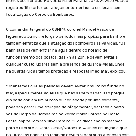
menos ocorrências. No Verão Maior Paraná 2023/2024, o Estado
registrou 18 mortes por afogamento, nenhuma em locais com
fiscalização do Corpo de Bombeiros.
O comandante-geral do CBMPR, coronel Manoel Vasco de
Figueiredo Junior, reforça o período mais propício para banho e
também enfatiza que a atuação dos bombeiros salva vidas. “Os
banhistas devem entrar na água dentro do horário de
funcionamento dos postos, das 7h às 20h, e devem evitar a
qualquer custo lugares sem a presença de guarda-vidas. Onde
há guarda-vidas temos proteção e resposta imediata”, explicou.
“Orientamos que as pessoas devem evitar ir muito no fundo no
mar, especialmente aquelas que não sabem nadar. Isso porque
ela pode cair em um buraco ou ser levada por uma corrente,
podendo gerar uma situação de afogamento”, destaca a porta-
voz do Corpo de Bombeiros no Verão Maior Paraná na Costa
Leste, capitã Tamires Silva Pereira. “E as dicas são as mesmas
para o Litoral e a Costa Oeste/Noroeste. A única distinção é que
no Litoral os banhistas também devem redobrar as atenções com